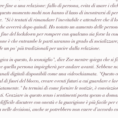
re fine a una relazione: fallo di persona, evita di usare i clich
questo momento molti non hanno il lusso di incontrarsi di pe
 "Si è tentati di rimandare l'inevitabile e attendere che il l
ò che avverrà dopo quindi. Ho notato un aumento delle person
a fine del lockdown per rompere con qualcuno sia forse la cos
ione è che entrambe le parti saranno in grado di socializzare,
de un po' più tradizionali per uscire dalla relazione. 
he quella persona impiegherà per andare avanti. Sebbene no
 canali digitali disponibili come una videochiamata. "Questo c
l di fuori del blocco, creare eventi futuri a cui guardare e la
amente." In termini di come fornire le notizie, è convinzio
ti. Graziare in questo senso i sentimenti porta spesso a doma
difficile discutere con onestà e la guarigione è più facile per 
nelle decisioni, anche se potrebbero non essere d'accordo co