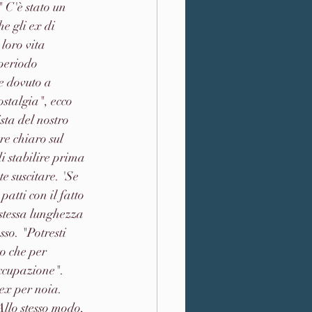
e gli ex di 
loro vita 
periodo 
e dovuto a 
ostalgia", ecco 
ta del nostro 
e chiaro sul 
i stabilire prima 
e suscitare. 'Se 
atti con il fatto 
 stessa lunghezza 
so. "Potresti 
o che per 
occupazione". 
ex per noia. 
Allo stesso modo, 