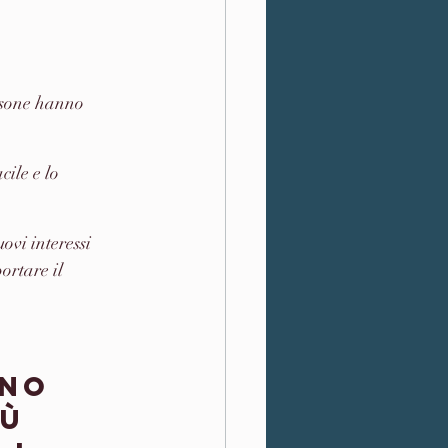
rsone hanno 
ile e lo 
ovi interessi 
rtare il 
ano 
ù 