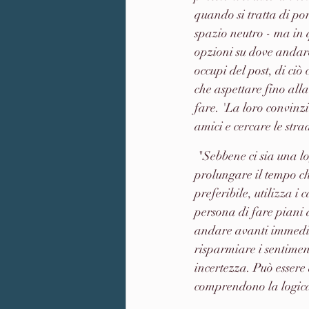
quando si tratta di por
spazio neutro - ma in 
opzioni su dove andare.
occupi del post, di ci
che aspettare fino all
fare. 'La loro convinz
amici e cercare le stra
 "Sebbene ci sia una logica in questo, lo sconsiglio", dice Zoe mentre spiega che si finisce così per 
prolungare il tempo c
preferibile, utilizza i
persona di fare piani a
andare avanti immediat
risparmiare i sentimen
incertezza. Può essere 
comprendono la logica 