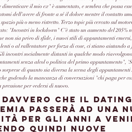
 dimenticare il mio ex" è aumentato, e sembra che possa ess
sintomi dell'avere di fronte a sé il dolore mentre il contatto um
spazio più o meno ristretto. Terzo topic più cercato sul motore
to: "Incontri in lockdown" C'è stato un aumento del 205% nel
 non sia privo di sfide, i nuovi stili di appuntamenti emersi,
enti o al rallentatore per forza di cose, ci stiano aiutando a f
"Gli incontri socialmente distanti in qualche modo riavvolgono
ntamenti senza alcol o politica del primo appuntamento", 'S
o sorprese di quanto sia diversa la scena degli appuntamenti 
nche godendo la mancanza di conversazioni "chi paga per co
a pressione per vedersi di nuovo. 
davvero che il dating
demia passerà ad una n
tà per gli anni a veni
endo quindi nuove 