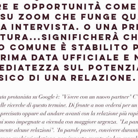
re e opportunità come
 su zoom che funge qu
a intervista. O una pr
tura...Significherà ch
o comune è stabilito 
rima data ufficiale e 
mediatezza sul potenzi
sico di una relazione.
tata protanista su Google è: "Vivere con un nuovo partner" C'
e ricerche di questo termine. Di fronte a non vedersi per un
mprecisato oppure ad andare avanti con la relazione più rap
ie si sono impegnate a vicenda con maggiore urgenza. "La p
ente alcune relazioni". 'In parole povere, convivere durante