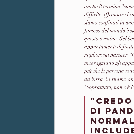
anche il termine "come
difficile affrontare i 
siamo confinati in uno 
famoso del mondo è sta
questo termine. Sebbene
appuntamenti definiti l
migliori sui partner. 
incoraggiano gli appu
più che le persone son
da birra. Ci stiamo a
'Soprattutto, non c'è l
"Credo 
di pan
normali
includ