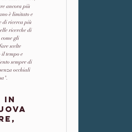
ere ancora più 
ano è limitato e 
 di ricerca più 
le ricerche di 
 come gli 
are scelte 
 il tempo e 
ento sempre di 
senza occhiali 
sa". 
 in 
uova 
re, 