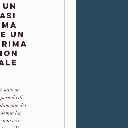
 un 
asi 
ima 
e un 
prima 
non 
ale 
 
è stato un 
 periodo di 
idamente del 
andemia ha 
 una crisi 