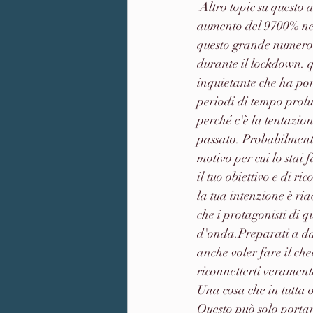
 Altro topic su questo argomento in pandemia è il "Mando un messaggio al mio ex " C'è stato un 
aumento del 9700% nell
questo grande numero d
durante il lockdown. q
inquietante che ha por
periodi di tempo prolun
perché c'è la tentazio
passato. Probabilmente
motivo per cui lo stai 
il tuo obiettivo e di r
la tua intenzione è ria
che i protagonisti di q
d'onda.Preparati a dar
anche voler fare il che
riconnetterti veramente
Una cosa che in tutta 
Questo può solo portare