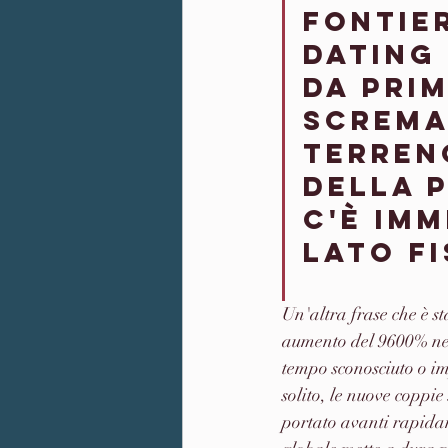
fontie
dating
da prim
screma
terren
della p
c'è im
lato fi
Un'altra frase che è s
aumento del 9600% nell
tempo sconosciuto o i
solito, le nuove copp
portato avanti rapidam