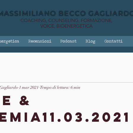
MASSIMILIANO BECCO GAGLIARD
COACHING, COUNSELING, FORMAZIONE,
VOICE, BIOENERGETICA
nergetica
Recensioni
Podcast
Blog
Contatti
 Gagliardo
1 mar 2021
Tempo di lettura: 6 min
e &
emia11.03.2021