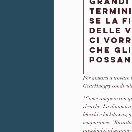
grandi
termini
se la f
delle v
ci vor
che gl
possan
Per aiutarti a trovare
GearHungry condivide i
"Come rompere con qu
ricerche. La dinamica 
blocchi e lockdowns, q
temporanee. "Ricorda, 
pressioni si alzeranno.