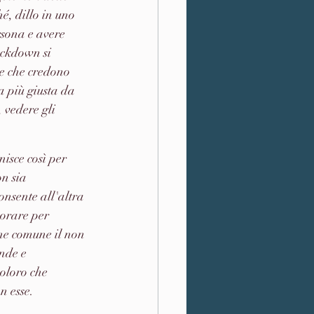
é, dillo in uno 
rsona e avere 
ockdown si 
e che credono 
a più giusta da 
 vedere gli 
n sia 
onsente all'altra 
vorare per 
ne comune il non 
nde e 
coloro che 
n esse. 