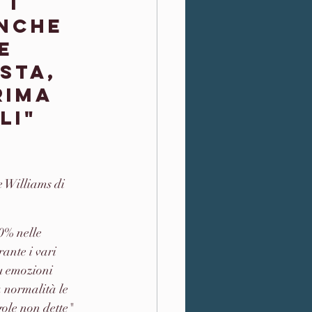
i 
Anche 
e 
sta, 
rima 
li" 
e Williams di 
% nelle 
ante i vari 
u emozioni 
 normalità le 
gole non dette" 