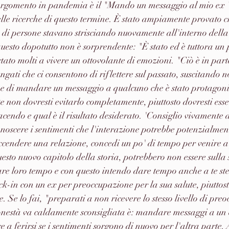
e ricerche di questo termine. È stato ampiamente provato ch
i persone stavano strisciando nuovamente all'interno della 
uesto dopotutto non è sorprendente: "È stato ed è tuttora un 
tato molti a vivere un ottovolante di emozioni. "Ciò è in part
gati che ci consentono di riflettere sul passato, suscitando n
ne di mandare un messaggio a qualcuno che è stato protagonis
 non dovresti evitarlo completamente, piuttosto dovresti esser
facendo e qual è il risultato desiderato. 'Consiglio vivamente d
iconoscere i sentimenti che l'interazione potrebbe potenzialment
ccendere una relazione, concedi un po' di tempo per venire a p
uesto nuovo capitolo della storia, potrebbero non essere sulla
e loro tempo e con questo intendo dare tempo anche a te stes
ck-in con un ex per preoccupazione per la sua salute, piuttost
. Se lo fai, "preparati a non ricevere lo stesso livello di pre
onestà va caldamente sconsigliata è: mandare messaggi a un 
 a ferirsi se i sentimenti sorgono di nuovo per l'altra parte. 