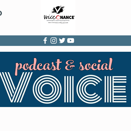
O
podcast
& social