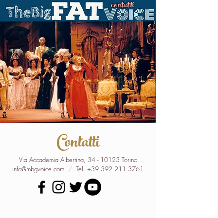
contatti
Contatti
Via Accademia Albertina,
34 - 10123
Torino
info@mbgvoice.com
/
Tel.
+39 392 211 3761