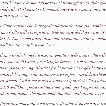
a dell'Unione e la sua debolezza nel fronteggiare la sfida gl
oni federali (Parlamento e Commissione) e le sue istituzioni int
stato e di governo).
me l'impressione che la tragedia planetaria della pandemia ci 
i una svolta nella prospettiva delle macerie del dopo virus. Ne
la
 T. S. Eliot e nell'attesa di un impressionante impegno nella
 modi fondamentali di convivere.
lcuno si chiede, nel silenzio enigmatico delle nostre città e del
i i venerdì di Greta, i 
Fridays for future
. Vorrei sottolineare
o importante e significativa fra la pandemia e gli obiettivi d
erienza del contagio da coronavirus e l'esperienza del saccheg
eco-sistemi. Così come vorrei avanzare l'ipotesi che l'agenda 
a 2030 dell'Onu, possa costituire una guida per l'impression
nella ridefinizione dei nostri modi fondamentali di convivere.
 degrado ambientale e circostanze di salto di specie e di inf