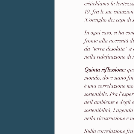
critichiamo la lentezz
19, fra le sue istituzi
(Consiglio dei capi di 
In ogni caso, si ha co
fronte alla necessità d
da "terra desolata" 
à 
nella ridefinizione di
Quinta riflessione: 
qua
mondo, dove siano finit
è una correlazione molt
sostenibile. Fra l'esp
dell'ambiente e degli 
sostenibilità, l'agend
nella ricostruzione e 
Sulla correlazione fra