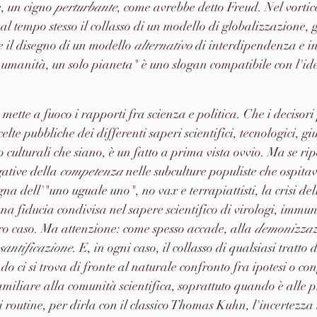
e, un cigno
 perturbante
, come avrebbe detto Freud. Nel vortic
al tempo stesso il collasso di un modello di globalizzazione, 
e il disegno di un modello 
alternativo
 di interdipendenza e i
umanità, un solo pianeta" è uno slogan compatibile con l'ide
 
mette a fuoco i rapporti fra scienza e politica. Che i decisori 
lte pubbliche dei differenti saperi scientifici, tecnologici, giu
o culturali che siano, è un fatto a prima vista ovvio. Ma se ri
ative della 
competenza
 nelle subculture populiste che ospita
gna dell'"uno uguale uno", no vax e terrapiattisti, la crisi d
a fiducia condivisa nel sapere scientifico di virologi, immun
ro caso. Ma attenzione: come spesso accade, alla 
demonizzaz
santificazione
. E, in ogni caso, il collasso di qualsiasi tratto d
ndo ci si trova di fronte al naturale confronto fra ipotesi o con
familiare alla comunità scientifica, soprattuto quando è alle p
i routine, per dirla con il classico Thomas Kuhn, l'incertezza