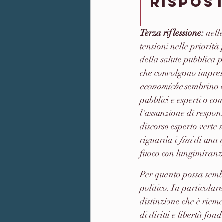
rispost
Terza riflessione: 
nell
tensioni nelle priorità
della salute pubblica 
che convolgono imprese 
economiche
 sembrino e
pubblici e esperti o co
l'assunzione di respons
discorso esperto verte s
riguarda i 
fini
 di una 
fuoco con lungimiranz
Per quanto possa sembr
politico. In particolar
distinzione che è riem
di diritti e libertà f