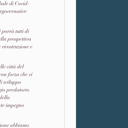
obale di Covid-
ergovernative 
porrà tutti di 
lla prospettiva 
 ricostruzione e 
le città del 
 con forza che vi 
i sviluppo 
gio predatorio 
della 
ante impegno 
ezione abbiamo 