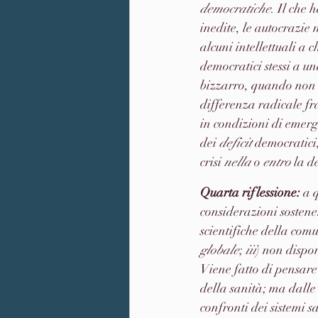
democratiche
. Il che 
inedite, le autocrazie
alcuni intellettuali a 
democratici stessi a u
bizzarro, quando non i
differenza radicale fra
in condizioni di emerg
dei 
deficit
 democratici
crisi 
nella
 o 
entro
 la 
Quarta riflessione: 
a 
considerazioni sosten
scientifiche della comu
globale
; 
iii
) non dispon
Viene fatto di pensare
della sanità; ma dalle
confronti dei sistemi 