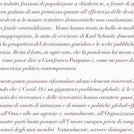
ha indotto frazioni di popolazione a chiedersi se, a fronte di sf
 non godano di una primazia quanto all'efficienza delle decisi
chiedersi se le misure restrittive democratiche non condannino 
na fatale contraddizione. Alcuni hanno tirato in ballo in mo
nappropriato, lo stato di eccezione di Karl Schmitt, diment
 la prospettiva del decisionismo giuridico e le scelte pubblic
enza. Resta il fatto, in ogni caso, che la pandemia ha messo i
, come piace dire a Gianfranco Pasquino e, come mi piace dir
democrazia politica contemporanea.
questo punto possiamo riformulare alcuni elementi ricorrenti 
endo che 
i
) Covid-19 è un gigantesco problema 
globale
; 
ii
) le 
nità dei ricercatori e delle ricercatrici hanno carattere 
quasi
iamo di assetti di istituzioni e di misure e politiche 
globali
 ef
 all'Onu e alle sue agenzie e, naturalmente, all'Organizzaz
 nostre parti basta pensare all'Unione europea priva di comp
sanitari degli stati membri. Naturalmente, occorre distinguer