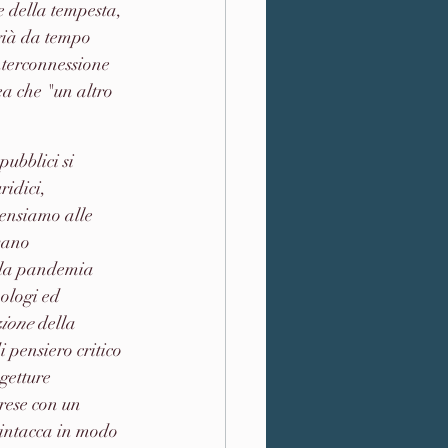
e della tempesta, 
già da tempo 
nterconnessione 
a che "un altro 
pubblici si 
ridici, 
pensiamo alle 
vano 
ella pandemia 
ologi ed 
ione
 della 
i pensiero critico 
getture 
rese con un 
 intacca in modo 