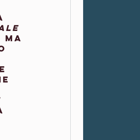
a 
ale
 ma 
o 
e 
ne 
e
a 