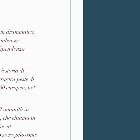
 un drammatico 
pendenza 
rdipendenza 
è storia di 
ragica peste di 
00 europeo; nel 
ll'umanità in 
, che chiama in 
he ed 
o 
percepito
 come 