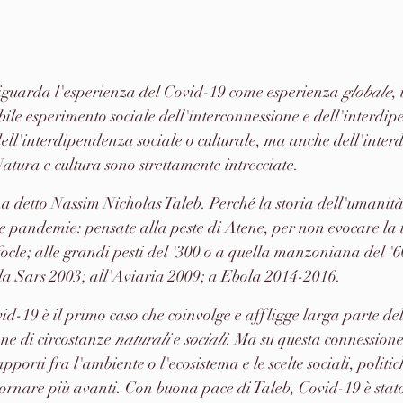
riguarda l'esperienza del Covid-19 come esperienza 
globale
,
ile esperimento sociale dell'interconnessione e dell'interdi
ell'interdipendenza sociale o culturale, ma anche dell'inte
atura e cultura sono strettamente intrecciate.
a detto Nassim Nicholas Taleb. Perché la storia dell'umanità 
 e pandemie: pensate alla peste di Atene, per non evocare la t
ocle; alle grandi pesti del '300 o a quella manzoniana del '6
lla Sars 2003; all'Aviaria 2009; a Ebola 2014-2016.
vid-19 è il primo caso che coinvolge e affligge larga parte de
one di circostanze 
naturali
 e 
sociali
. Ma su questa connessione
pporti fra l'ambiente o l'ecosistema e le scelte sociali, politic
rnare più avanti. Con buona pace di Taleb, Covid-19 è stat