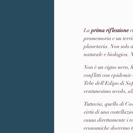
La 
prima riflessione
 
promemoria e un terrib
planetaria. Non solo d
naturale e biologica. N
Non è un cigno nero, h
conflitti con epidemie
Tebe dell'Edipo di Sof
ventunesimo secolo, a
Tuttavia, quello di Co
virtù di una costellazi
causa direttamente i ra
economiche dovremo to