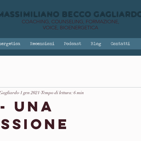
MASSIMILIANO BECCO GAGLIARD
COACHING, COUNSELING, FORMAZIONE,
VOICE, BIOENERGETICA
nergetica
Recensioni
Podcast
Blog
Contatti
 Gagliardo
1 gen 2021
Tempo di lettura: 6 min
 - una
essione