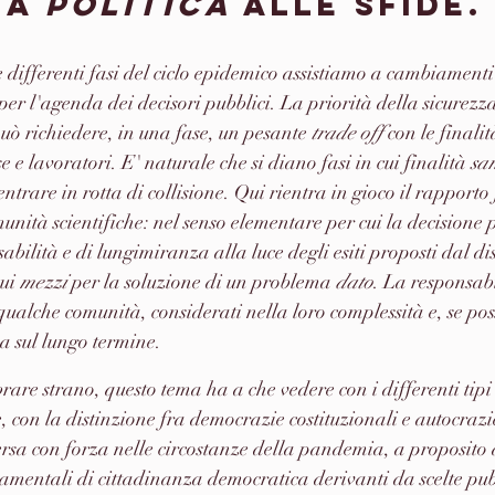
a 
politica
 alle sfide.
e differenti fasi del ciclo epidemico assistiamo a cambiamenti 
 per l'agenda dei decisori pubblici. La priorità della sicurezza
può richiedere, in una fase, un pesante 
trade off
 con le finali
e lavoratori. E' naturale che si diano fasi in cui finalità 
san
ntrare in rotta di collisione. Qui rientra in gioco il rapporto 
munità scientifiche: nel senso elementare per cui la decisione 
abilità e di lungimiranza alla luce degli esiti proposti dal dis
ui 
mezzi
 per la soluzione di un problema 
dato
. La responsabi
qualche comunità, considerati nella loro complessità e, se poss
a sul lungo termine.
are strano, questo tema ha a che vedere con i differenti tipi
e, con la distinzione fra democrazie costituzionali e autocraz
ersa con forza nelle circostanze della pandemia, a proposito 
ondamentali di cittadinanza democratica derivanti da scelte pu