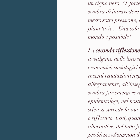
un cigno nero. O, fors
sembra di intravedere 
messo sotto pressione, 
planetaria. "Una sola 
mondo è possibile".
La 
seconda riflessione
avvalgano nelle loro sce
economici, sociologici 
recenti valutazioni neg
allegramente, all'inse
sembra far emergere un
epidemiologi, nel nost
scienza succede la sua 
e riflessivo. Così, qua
alternative, del tutto 
problem solving
 non d