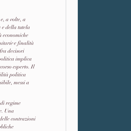
e, a volte, a 
 e della tutela 
tà economiche 
itarie
 e finalità 
fra decisori 
politica implica 
corso esperto. Il 
lità politica 
ibile, messi a 
 di regime 
ie. Una 
delle contrazioni 
bbliche 