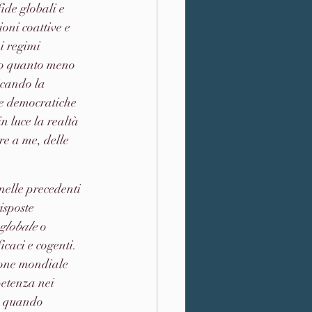
ide globali e 
oni coattive e 
i regimi 
do quanto meno 
icando la 
he democratiche 
n luce la realtà 
e a me, delle 
nelle precedenti 
risposte 
 globale
 o 
ficaci e cogenti. 
ione mondiale 
etenza nei 
e, quando 