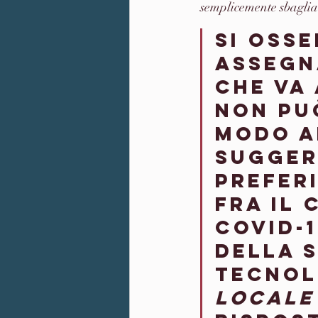
semplicemente sbagliato
Si osse
assegn
che va 
non pu
modo a
sugger
prefer
fra il 
Covid-1
della s
tecnol
locale